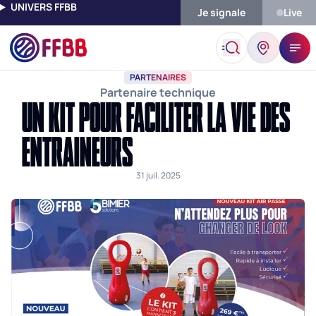
UNIVERS FFBB
Je signale
Live
Accueil
Actualités
Un Kit Pour Faciliter La Vie Des Entraineurs
PARTENAIRES
Partenaire technique
UN KIT POUR FACILITER LA VIE DES
ENTRAINEURS
31 juil. 2025