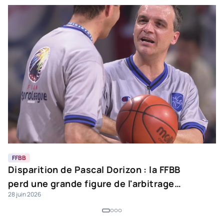
FFBB
A
Disparition de Pascal Dorizon : la FFBB
S
perd une grande figure de l'arbitrage
j
28 juin 2026
25
français
l