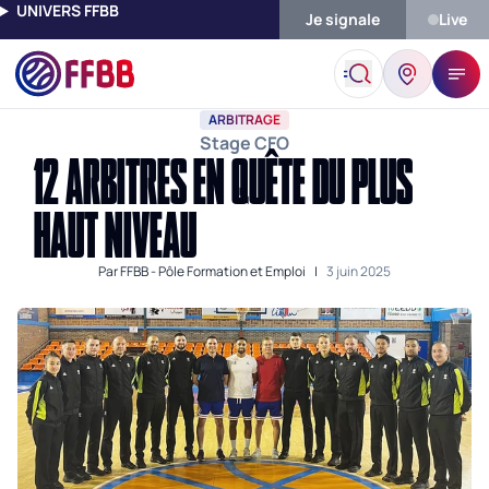
UNIVERS FFBB
Je signale
Live
Accueil
Actualités
Arbitrage
12 Arbitres En Quête Du Plus H
ARBITRAGE
Stage CFO
12 ARBITRES EN QUÊTE DU PLUS
HAUT NIVEAU
Par
FFBB - Pôle Formation et Emploi
|
3 juin 2025