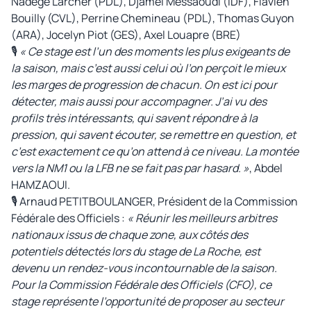
Nadège Larcher (PDL), Djamel Messaoudi (IDF), Flavien
Bouilly (CVL), Perrine Chemineau (PDL), Thomas Guyon
(ARA), Jocelyn Piot (GES), Axel Louapre (BRE)
🎙️
« Ce stage est l’un des moments les plus exigeants de
la saison, mais c’est aussi celui où l’on perçoit le mieux
les marges de progression de chacun. On est ici pour
détecter, mais aussi pour accompagner. J’ai vu des
profils très intéressants, qui savent répondre à la
pression, qui savent écouter, se remettre en question, et
c’est exactement ce qu’on attend à ce niveau. La montée
vers la NM1 ou la LFB ne se fait pas par hasard. »
, Abdel
HAMZAOUI.
🎙️ Arnaud PETITBOULANGER, Président de la Commission
Fédérale des Officiels :
« Réunir les meilleurs arbitres
nationaux issus de chaque zone, aux côtés des
potentiels détectés lors du stage de La Roche, est
devenu un rendez-vous incontournable de la saison.
Pour la Commission Fédérale des Officiels (CFO), ce
stage représente l’opportunité de proposer au secteur