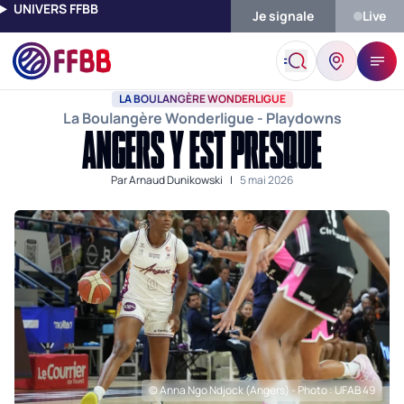
UNIVERS FFBB
Je signale
Live
Accueil
Actualités
La Boulangère Wonderligue
Angers Y Est
LA BOULANGÈRE WONDERLIGUE
La Boulangère Wonderligue - Playdowns
ANGERS Y EST PRESQUE
Par
Arnaud Dunikowski
|
5 mai 2026
© Anna Ngo Ndjock (Angers) - Photo : UFAB 49