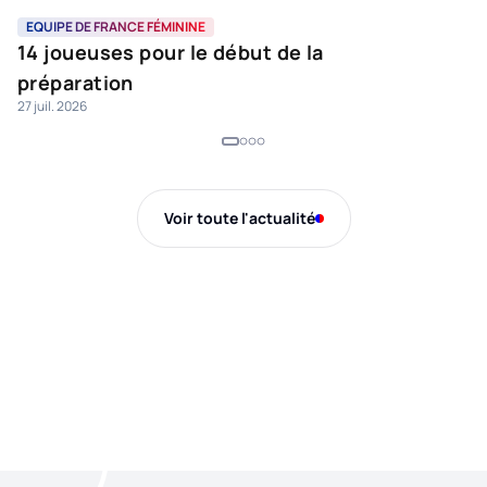
EQUIPE DE FRANCE FÉMININE
L
14 joueuses pour le début de la
L
préparation
e
27 juil. 2026
16 
Voir toute l'actualité