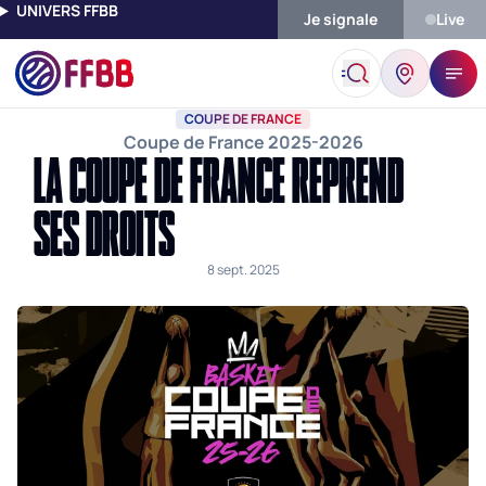
UNIVERS FFBB
Je signale
Live
Accueil
Actualités
Coupe De France
La Coupe De France Rep
COUPE DE FRANCE
Coupe de France 2025-2026
LA COUPE DE FRANCE REPREND
SES DROITS
8 sept. 2025