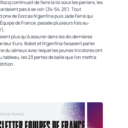
scq continuait de faire la loi sous les paniers, les
rdaient pas à se voir (34-54, 25'). Tout
nd one de Dorcas N'ganfina puis Jade Ferré qui
l'Équipe de France, passée plusieurs fois au-
').
aient plus qu'à assurer dans les dix dernières
 leur Euro. Bobst et N'ganfina faisaient parler
gne du sérieux avec lequel les jeunes tricolores ont
tableau, les 23 pertes de balle que l'on mettra
tition.
PES DE FRANCE
SLETTER EQUIPES DE FRANCE