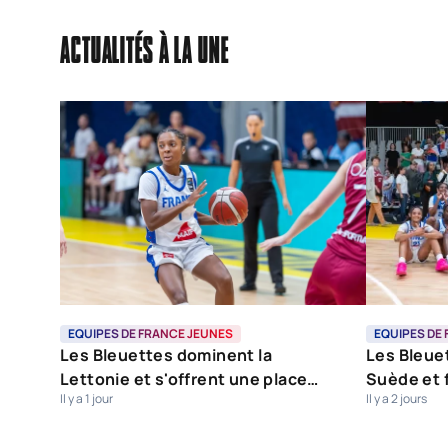
ACTUALITÉS À LA UNE
EQUIPES DE FRANCE JEUNES
EQUIPES DE
Les Bleuettes dominent la
Les Bleuet
Lettonie et s'offrent une place
Suède et f
Il y a 1 jour
Il y a 2 jours
dans le dernier carré
finale