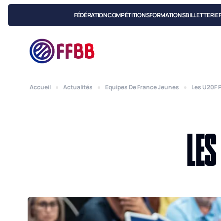
FÉDÉRATION
COMPÉTITIONS
FORMATIONS
BILLETTERIE
Accueil
Actualités
Equipes De France Jeunes
Les U20F 
LES