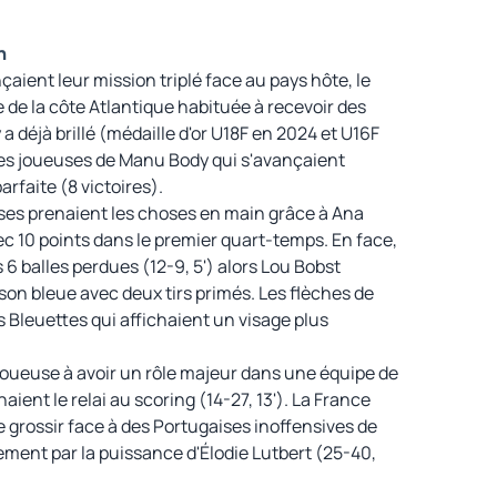
h
çaient leur mission triplé face au pays hôte, le
 de la côte Atlantique habituée à recevoir des
 a déjà brillé (médaille d'or U18F en 2024 et U16F
 les joueuses de Manu Body qui s'avançaient
rfaite (8 victoires).
ises prenaient les choses en main grâce à Ana
c 10 points dans le premier quart-temps. En face,
 6 balles perdues (12-9, 5') alors Lou Bobst
ison bleue avec deux tirs primés. Les flèches de
es Bleuettes qui affichaient un visage plus
joueuse à avoir un rôle majeur dans une équipe de
ent le relai au scoring (14-27, 13'). La France
ire grossir face à des Portugaises inoffensives de
ement par la puissance d'Élodie Lutbert (25-40,