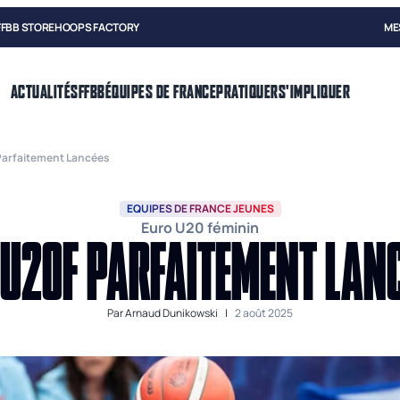
FFBB STORE
HOOPS FACTORY
ME
ACTUALITÉS
FFBB
ÉQUIPES DE FRANCE
PRATIQUER
S'IMPLIQUER
Parfaitement Lancées
EQUIPES DE FRANCE JEUNES
Euro U20 féminin
 U20F PARFAITEMENT LAN
Par
Arnaud Dunikowski
|
2 août 2025