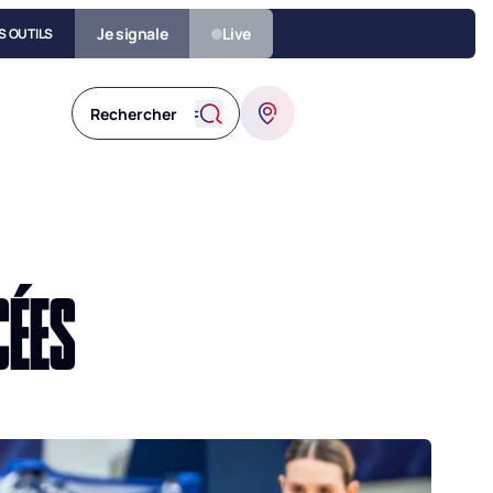
Je signale
Live
S OUTILS
CÉES