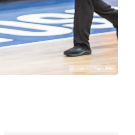
© Lou Bobst - Photo : FIBA