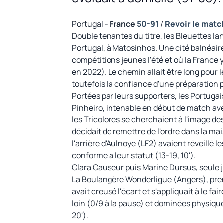
Portugal -
France
50-91
/
Revoir le matc
Double tenantes du titre, les Bleuettes lan
Portugal, à Matosinhos. Une cité balnéaire
compétitions jeunes l'été et où la France y
en 2022). Le chemin allait être long pour
toutefois la confiance d'une préparation pa
Portées par leurs supporters, les Portuga
Pinheiro, intenable en début de match ave
les Tricolores se cherchaient à l'image des
décidait de remettre de l'ordre dans la ma
l'arrière d'Aulnoye (LF2) avaient réveillé l
conforme à leur statut (13-19, 10').
Clara Causeur puis Marine Dursus, seule 
La Boulangère Wonderligue (Angers), prenai
avait creusé l'écart et s'appliquait à le fa
loin (0/9 à la pause) et dominées physiqu
20').