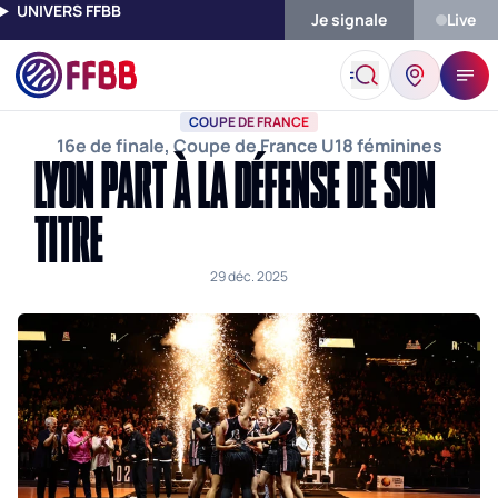
UNIVERS FFBB
Je signale
Live
Accueil
Actualités
Coupe De France
Lyon Part À La Défense 
COUPE DE FRANCE
16e de finale, Coupe de France U18 féminines
LYON PART À LA DÉFENSE DE SON
TITRE
29 déc. 2025