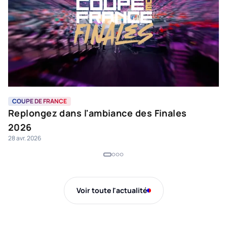
COUPE DE FRANCE
C
Replongez dans l'ambiance des Finales
M
25
2026
28 avr. 2026
Voir toute l'actualité