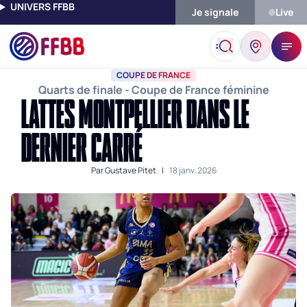
UNIVERS FFBB
Je signale
Live
Accueil
Actualités
Coupe De France
Lattes Montpellier Dans
COUPE DE FRANCE
Quarts de finale - Coupe de France féminine
LATTES MONTPELLIER DANS LE
DERNIER CARRÉ
Par
Gustave Pitet
|
18 janv. 2026