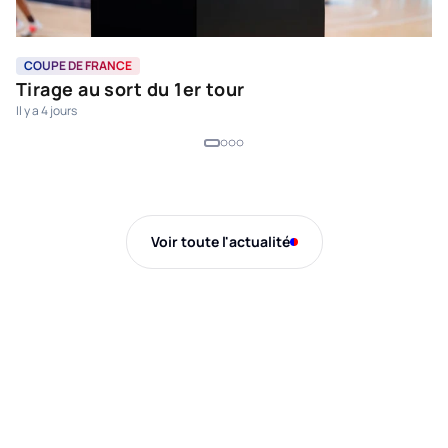
COUPE DE FRANCE
C
Tirage au sort du 1er tour
R
Il y a 4 jours
2
28
Voir toute l'actualité